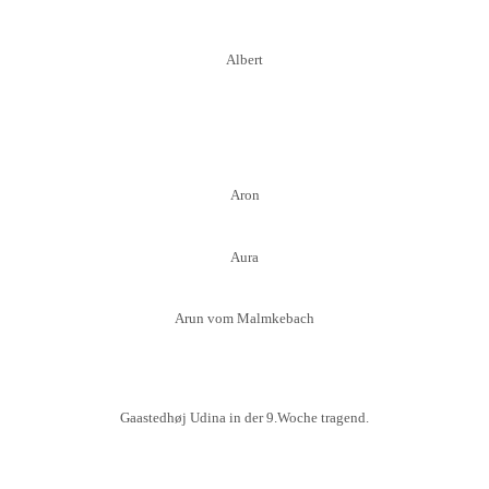
Albert
Aron
Aura
Arun vom Malmkebach
Gaastedhøj Udina in der 9.Woche tragend.