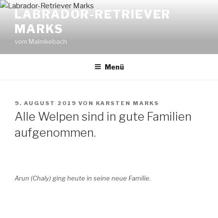
Zum
LABRADOR-RETRIEVER
Inhalt
MARKS
springen
vom Malmkebach
Menü
VERÖFFENTLICHT
9. AUGUST 2019
VON
KARSTEN MARKS
AM
Alle Welpen sind in gute Familien
aufgenommen.
Arun (Chaly) ging heute in seine neue Familie.