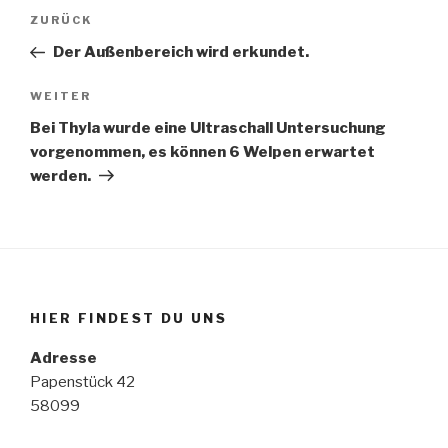
Beitragsnavigation
ZURÜCK
Vorheriger
Beitrag
Der Außenbereich wird erkundet.
WEITER
Nächster
Beitrag
Bei Thyla wurde eine Ultraschall Untersuchung
vorgenommen, es können 6 Welpen erwartet
werden.
HIER FINDEST DU UNS
Adresse
Papenstück 42
58099